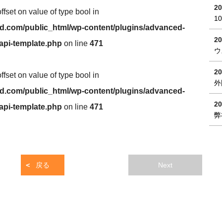
20
offset on value of type bool in
1
.com/public_html/wp-content/plugins/advanced-
20
/api-template.php
on line
471
ウ
20
offset on value of type bool in
外
.com/public_html/wp-content/plugins/advanced-
20
/api-template.php
on line
471
弊
戻る
Next