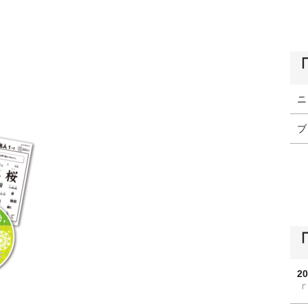
ニ
ブ
20
「