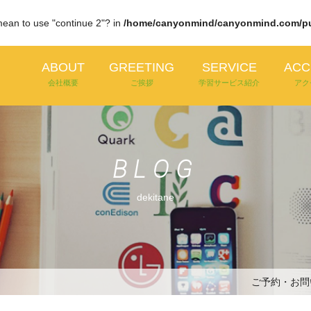
 mean to use "continue 2"? in
/home/canyonmind/canyonmind.com/publ
ABOUT
GREETING
SERVICE
ACC
会社概要
ご挨拶
学習サービス紹介
アク
BLOG
dekitane
ご予約・お問