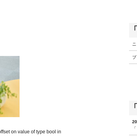
ニ
ブ
20
「
offset on value of type bool in