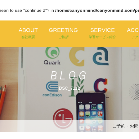
 mean to use "continue 2"? in
/home/canyonmind/canyonmind.com/publ
ABOUT
GREETING
SERVICE
ACC
会社概要
ご挨拶
学習サービス紹介
アク
BLOG
DSC_7112
ご予約・お問