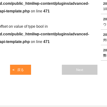
.com/public_html/wp-content/plugins/advanced-
20
1
/api-template.php
on line
471
20
ウ
offset on value of type bool in
.com/public_html/wp-content/plugins/advanced-
20
外
/api-template.php
on line
471
20
弊
戻る
Next